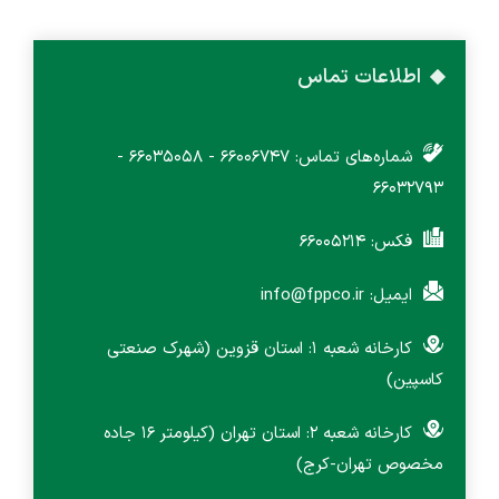
اطلاعات تماس
شماره‌های تماس: 66006747 - 66035058 -
66032793
فکس: 66005214
ایمیل: info@fppco.ir
کارخانه شعبه ۱: استان قزوین (شهرک صنعتی
کاسپین)
کارخانه شعبه ۲: استان تهران (کیلومتر 16 جاده
مخصوص تهران-کرج)